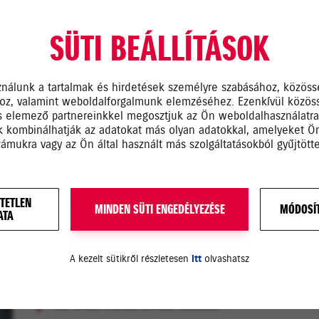
SÜTI BEÁLLÍTÁSOK
ÚJ SUZUKI, TERVEZHETŐ KÖL
Ajándék szerviz, akár 0% THM
ználunk a tartalmak és hirdetések személyre szabásához, közöss
hoz, valamint weboldalforgalmunk elemzéséhez. Ezenkívül közös
A Soroksári úton
s elemező partnereinkkel megosztjuk az Ön weboldalhasználatr
ik kombinálhatják az adatokat más olyan adatokkal, amelyeket 
zámukra vagy az Ön által használt más szolgáltatásokból gyűjtötte
TETLEN
MINDEN SÜTI ENGEDÉLYEZÉSE
MÓDOSÍT
ATA
A kezelt sütikről részletesen
itt
olvashatsz
RENDELJE MEG BEVEZETŐ ÁR
Az első elektromos Suzuki!