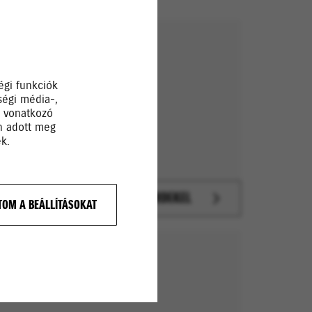
TSÉGEKKEL
égi funkciók
ségi média-,
a vonatkozó
Ön adott meg
k.
ÉRDEKEL
OM A BEÁLLÍTÁSOKAT
ON!